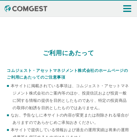
トップ
コムジェストについて
運用について
ご利用にあたって
お知らせ
セミナー情報
コムジェスト・アセットマネジメント株式会社のホームページの
レポート
ご利用にあたってのご注意事項
■
本サイトに掲載されている事項は、コムジェスト・アセットマネ
個人投資家の皆さまへ
ジメント株式会社のご案内等のほか、投資信託および投資一般
に関する情報の提供を目的としたものであり、特定の投資商品
の取得の勧誘を目的としたものではありません。
■
なお、予告なしに本サイトの内容が変更または削除される場合が
ありますのであらかじめご承知おきください。
■
本サイトで提供している情報および過去の運用実績は将来の運用