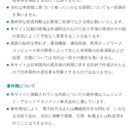
成果等を保証するものではありません。
■
当社は本情報に基づいて被ったいかなる損害についても一切責任
を負いません。
■
最終的な投資判断はお客様ご自身でなさる様お願いいたします。
■
本サイト記載の情報は作成時点のものであり市場の環境やその他
の状況によって予告なく変更することがあります。
■
原因の如何を問わず、通信機器、通信回線、商用ネットワーク、
コンピュータ等の障害によって生じた本情報の伝達遅延および
誤謬、欠陥については当社は一切その責任を負いません。
■
本サイトは日本国内の居住者の利用に供する目的で作成されたも
ので日本国外の居住者を対象とするものではありません。
著作権について
■
本サイトに掲載されている内容についての著作権はコムジェス
ト・アセットマネジメント株式会社に属しています。
■
著作権法により、電子的方法または機械的方法を問わず、いかな
る目的であれ、当社に無断で複製、引用、転載または転送等を
行うことはできません。